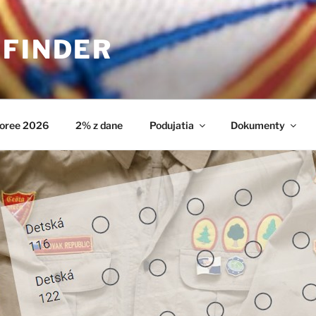
HFINDER
oree 2026
2% z dane
Podujatia
Dokumenty