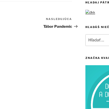
HĽADAJ PÁT
NASLEDUJÚCA
Ďalší
článok
Tábor Pandemic
HĽADÁŠ NIE
Hľadať:
ZNAČKA KVA