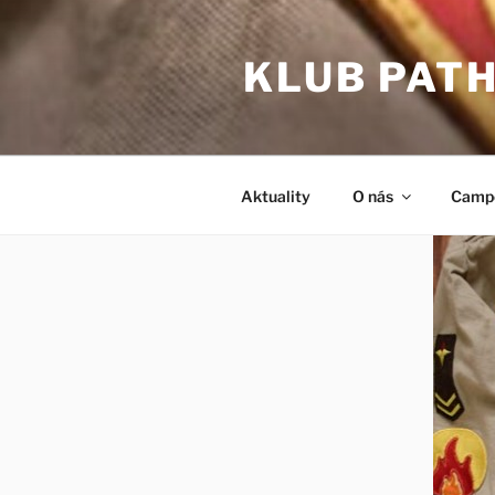
Prejsť
na
KLUB PAT
obsah
Aktuality
O nás
Camp