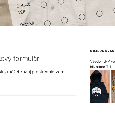
OBJEDNÁVKO
ový formulár
Všetky KPP vec
kliknutím TU
ikiny môžete už aj
prostredníctvom