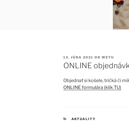
PUBLIKOVANÉ
13. JÚNA 2021
OD
WETU
ONLINE objednávk
Objednať si košele, tričká či m
ONLINE formulára (klik TU)
KATEGÓRIE
AKTUALITY