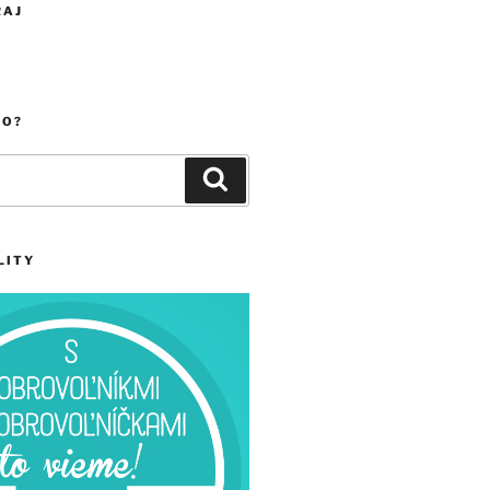
RAJ
ČO?
Vyhľadávanie
LITY