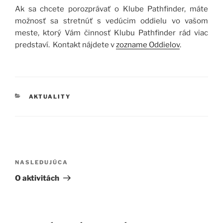
Ak sa chcete porozprávať o Klube Pathfinder, máte
možnosť sa stretnúť s vedúcim oddielu vo vašom
meste, ktorý Vám činnosť Klubu Pathfinder rád viac
predstaví. Kontakt nájdete v
zozname Oddielov
.
KATEGÓRIE
AKTUALITY
Navigácia
v
Ďalší
NASLEDUJÚCA
článku
článok
O aktivitách