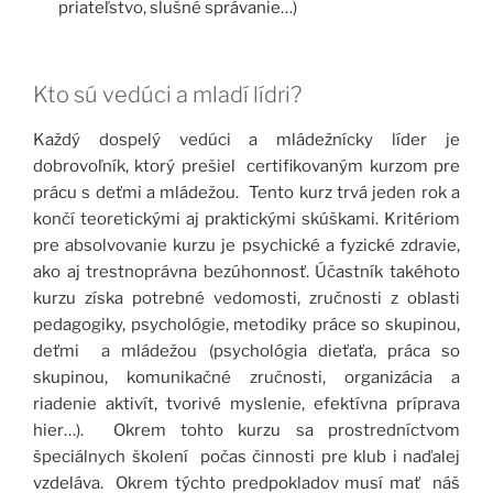
priateľstvo, slušné správanie…)
Kto sú vedúci a mladí lídri?
Každý dospelý vedúci a mládežnícky líder je
dobrovoľník, ktorý prešiel certifikovaným kurzom pre
prácu s deťmi a mládežou. Tento kurz trvá jeden rok a
končí teoretickými aj praktickými skúškami. Kritériom
pre absolvovanie kurzu je psychické a fyzické zdravie,
ako aj trestnoprávna bezúhonnosť. Účastník takéhoto
kurzu získa potrebné vedomosti, zručnosti z oblasti
pedagogiky, psychológie, metodiky práce so skupinou,
deťmi a mládežou (psychológia dieťaťa, práca so
skupinou, komunikačné zručnosti, organizácia a
riadenie aktivít, tvorivé myslenie, efektívna príprava
hier…). Okrem tohto kurzu sa prostredníctvom
špeciálnych školení počas činnosti pre klub i naďalej
vzdeláva. Okrem týchto predpokladov musí mať náš