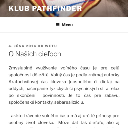
Prejsť
KLUB PATHFINDER
na
obsah
Menu
PUBLIKOVANÉ
4. JÚNA 2014
OD
WETU
O Našich cieľoch
Zmysluplné využívanie voľného času je pre celú
spoločnosť dôležité. Voľný čas je podľa známej autorky
Kratochvílovej čas človeka (dospelého či dieťa) na
oddych, načerpanie fyzických či psychických síl a relax
po skončení povinností. Je to čas pre zábavu,
spoločenské kontakty, sebarealizáciu.
Takéto trávenie voľného času má aj určité prínosy pre
osobný život človeka. Môže dať tak dieťaťu, ako aj