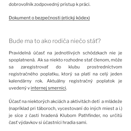
dobrovoľník zodpovedný prístup k práci.
Dokument o bezpečnosti (etický kódex)
Bude ma to ako rodiča niečo stáť?
Pravidelná účasť na jednotlivých schôdzkach nie je
spoplatnená. Ak sa niekto rozhodne stať členom, môže
sa zaregistrovať do klubu prostredníctvom
registračného poplatku, ktorý sa platí na celý jeden
kalendárny rok. Aktuálny registračný poplatok je
uvedený v
internej smernici
.
Účasť na niektorých akciách a aktivitách detí a mládeže
(napríklad pri táboroch, vycestovaní do iných miest a i.)
je síce z časti hradená Klubom Pathfinder, no určitú
časť výdavkov si účastníci hradia sami.