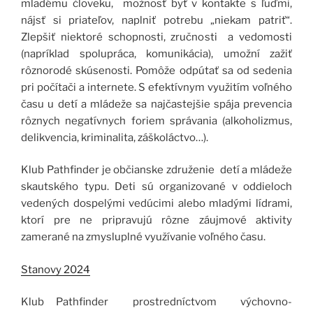
mladému človeku, možnosť byť v kontakte s ľuďmi,
nájsť si priateľov, naplniť potrebu „niekam patriť“.
Zlepšiť niektoré schopnosti, zručnosti a vedomosti
(napríklad spolupráca, komunikácia), umožní zažiť
rôznorodé skúsenosti. Pomôže odpútať sa od sedenia
pri počítači a internete. S efektívnym využitím voľného
času u detí a mládeže sa najčastejšie spája prevencia
rôznych negatívnych foriem správania (alkoholizmus,
delikvencia, kriminalita, záškoláctvo…).
Klub Pathfinder je občianske združenie detí a mládeže
skautského typu. Deti sú organizované v oddieloch
vedených dospelými vedúcimi alebo mladými lídrami,
ktorí pre ne pripravujú rôzne záujmové aktivity
zamerané na zmysluplné využívanie voľného času.
Stanovy 2024
Klub Pathfinder prostredníctvom výchovno-