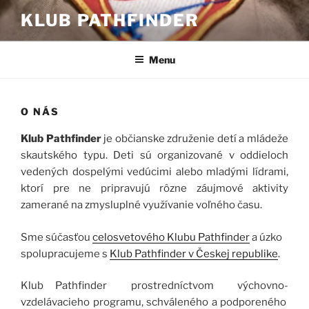
Prejsť
KLUB PATHFINDER
na
obsah
Menu
O NÁS
Klub Pathfinder
je občianske združenie detí a mládeže
skautského typu. Deti sú organizované v oddieloch
vedených dospelými vedúcimi alebo mladými lídrami,
ktorí pre ne pripravujú rôzne záujmové aktivity
zamerané na zmysluplné využívanie voľného času.
Sme súčasťou
celosvetového Klubu Pathfinder
a úzko
spolupracujeme s
Klub Pathfinder v Českej republike
.
Klub Pathfinder prostredníctvom výchovno-
vzdelávacieho programu, schváleného a podporeného