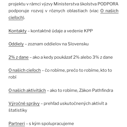
projektu v rámci výzvy Ministerstva školstva PODPORA
podporuje rozvoj v rôznych oblastiach (viac
O našich
cieľoch
).
Kontakty
– kontaktné údaje a vedenie KPP
Oddiely
– zoznam oddielov na Slovensku
2% z dane
– ako a kedy poukázať 2% alebo 3% z dane
O našich cieľoch
– čo robíme, prečo to robíme, kto to
robí
O našich aktivitách
– ako to robíme, Zákon Pathfindra
Výročné správy
– prehľad uskutočnených aktivít a
štatistiky
Partneri
– s kým spolupracujeme