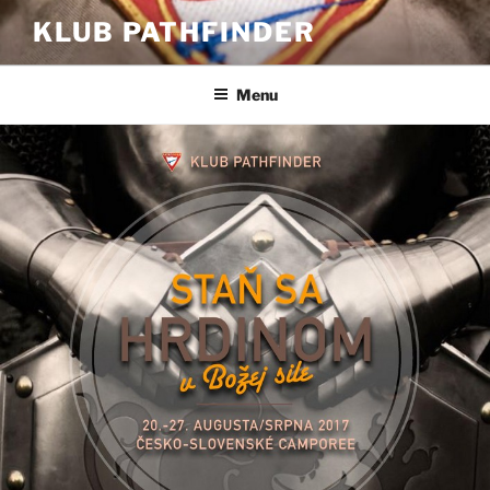
Prejsť
KLUB PATHFINDER
na
obsah
Menu