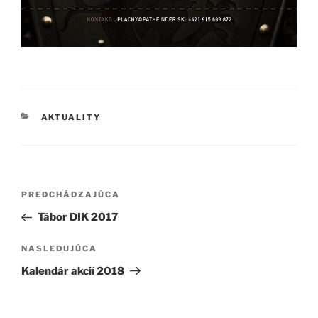
KATEGÓRIE
AKTUALITY
Navigácia
Predchádzajúci
PREDCHÁDZAJÚCA
v
článok
Tábor DIK 2017
článku
Ďalší
NASLEDUJÚCA
článok
Kalendár akcií 2018