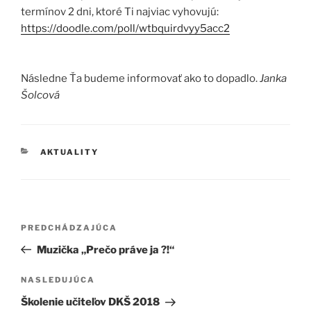
termínov 2 dni, ktoré Ti najviac vyhovujú:
https://doodle.com/poll/wtbqui
rdvyy5acc2
Následne Ťa budeme informovať ako to dopadlo.
Janka
Šolcová
KATEGÓRIE
AKTUALITY
Navigácia
Predchádzajúci
PREDCHÁDZAJÚCA
v
článok
Muzička „Prečo práve ja ?!“
článku
Ďalší
NASLEDUJÚCA
článok
Školenie učiteľov DKŠ 2018