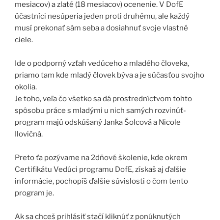
mesiacov) a zlaté (18 mesiacov) ocenenie. V DofE
účastníci nesúperia jeden proti druhému, ale každý
musí prekonať sám seba a dosiahnuť svoje vlastné
ciele.
Ide o podporný vzťah vedúceho a mladého človeka,
priamo tam kde mladý človek býva a je súčasťou svojho
okolia.
Je toho, veľa čo všetko sa dá prostredníctvom tohto
spôsobu práce s mladými u nich samých rozvinúť-
program majú odskúšaný Janka Šolcová a Nicole
Ilovičná.
Preto ťa pozývame na 2dňové školenie, kde okrem
Certifikátu Vedúci programu DofE, získaš aj ďalšie
informácie, pochopíš ďalšie súvislosti o čom tento
program je.
Ak sa chceš prihlásiť stačí kliknúť z ponúknutých