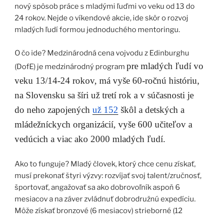
nový spôsob práce s mladými ľuďmi vo veku od 13 do
24 rokov. Nejde o víkendové akcie, ide skôr o rozvoj
mladých ľudí formou jednoduchého mentoringu.
O čo ide? Medzinárodná cena vojvodu z Edinburghu
pre mladých ľudí vo
(DofE) je medzinárodný program
veku 13/14-24 rokov, má vyše 60-ročnú históriu,
na Slovensku sa šíri už tretí rok a v súčasnosti je
do neho zapojených
už 152
škôl a detských a
mládežníckych organizácií, vyše 600 učiteľov a
vedúcich a viac ako 2000 mladých ľudí.
Ako to funguje? Mladý človek, ktorý chce cenu získať,
musí prekonať štyri výzvy: rozvíjať svoj talent/zručnosť,
športovať, angažovať sa ako dobrovoľník aspoň 6
mesiacov a na záver zvládnuť dobrodružnú expedíciu.
Môže získať bronzové (6 mesiacov) strieborné (12