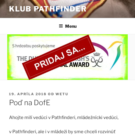
Prejsť
KLUB PATHFINDER
na
obsah
Menu
PUBLIKOVANÉ
19. APRÍLA 2018
OD
WETU
Poď na DofE
Ahojte milí vedúci v Pathfinderi, mládežnícki vedúci,
v Pathfinderi, ale i v mládeži by sme chceli rozvinúť