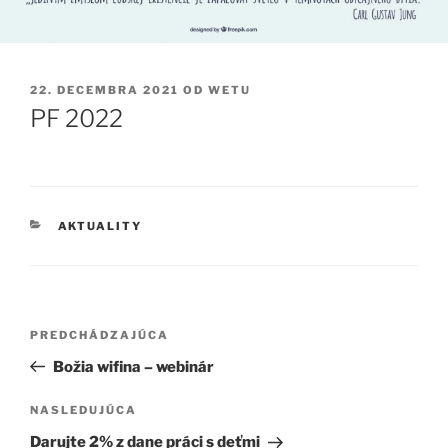
PUBLIKOVANÉ
22. DECEMBRA 2021
OD
WETU
PF 2022
KATEGÓRIE
AKTUALITY
Navigácia
Predchádzajúci
PREDCHÁDZAJÚCA
v
článok
Božia wifina – webinár
článku
Ďalší
NASLEDUJÚCA
článok
Darujte 2% z dane práci s deťmi