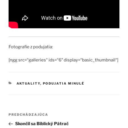
Fotografie z podujatia:
[ngg src=“galleries“ ids=“6″ display=“basic_thumbnail“]
KATEGÓRIE
AKTUALITY
,
PODUJATIA MINULÉ
Navigácia
Predchádzajúci
PREDCHÁDZAJÚCA
v
článok
Skončil sa Biblický Pátrač
článku