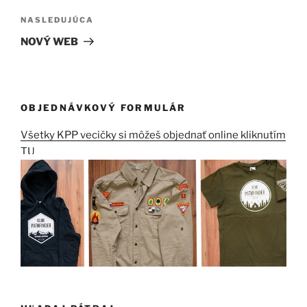
Ďalší
NASLEDUJÚCA
článok
NOVÝ WEB
OBJEDNÁVKOVÝ FORMULÁR
Všetky KPP vecičky si môžeš objednať online kliknutím
TU