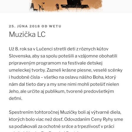
PUBLIKOVANÉ
25. JÚNA 2018
OD
WETU
Muzička LC
Už 8. rok sa v Lučenci stretli deti z rôznych kútov
Slovenska, aby sa spolu potešili a vzájomne obohatili
pripraveným programom na festivale detskej
umeleckej tvorby.
Zazneli krásne piesne, veselé scénky
i hudobné čísla – všetko na oslavu nášho Boha, ktorý
nám dal tieto dary a my sme nimi mohli potešiť nielen
Jeho, ale určite aj publikum, tvorené predovšetkým
deťmi.
Spestrením tohtoročnej Muzičky boli aj výtvarné diela,
ktorých bolo viac než dosť. Odovzdaním Ceny Ryhy sme
sa poďakovali za ochotné srdce a trpezlivosť v práci