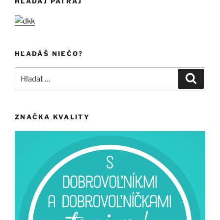
HĽADAJ PÁTRAJ
HĽADÁŠ NIEČO?
Hľadať:
Vyhľad
ZNAČKA KVALITY