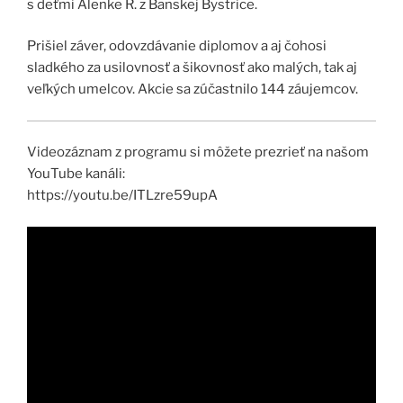
s deťmi Alenke R. z Banskej Bystrice.
Prišiel záver, odovzdávanie diplomov a aj čohosi
sladkého za usilovnosť a šikovnosť ako malých, tak aj
veľkých umelcov. Akcie sa zúčastnilo 144 záujemcov.
Videozáznam z programu si môžete prezrieť na našom
YouTube kanáli:
https://youtu.be/ITLzre59upA