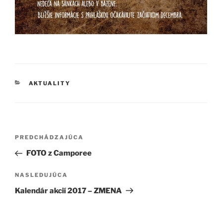
KATEGÓRIE
AKTUALITY
Navigácia
Predchádzajúci
PREDCHÁDZAJÚCA
v
článok
FOTO z Camporee
článku
Ďalší
NASLEDUJÚCA
článok
Kalendár akcií 2017 – ZMENA