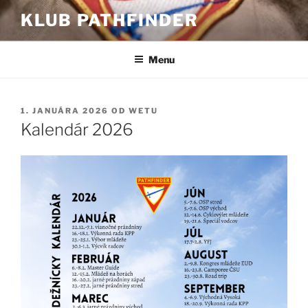
Prejsť
KLUB PATHFINDER
na
obsah
Menu
PUBLIKOVANÉ
1. JANUÁRA 2026
OD
WETU
Kalendár 2026