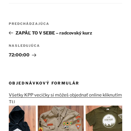
Navigácia
Predchádzajúci
PREDCHÁDZAJÚCA
v
článok
ZAPÁĽ TO V SEBE – radcovský kurz
článku
Ďalší
NASLEDUJÚCA
článok
72:00:00
OBJEDNÁVKOVÝ FORMULÁR
Všetky KPP vecičky si môžeš objednať online kliknutím
TU