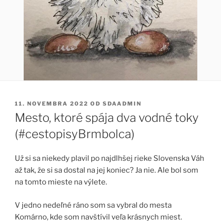
PUBLIKOVANÉ
11. NOVEMBRA 2022
OD
SDAADMIN
Mesto, ktoré spája dva vodné toky
(#cestopisyBrmbolca)
Už si sa niekedy plavil po najdlhšej rieke Slovenska Váh
až tak, že si sa dostal na jej koniec? Ja nie. Ale bol som
na tomto mieste na výlete.
V jedno nedeľné ráno som sa vybral do mesta
Komárno, kde som navštívil veľa krásnych miest.