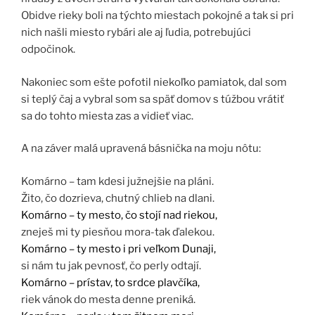
Obidve rieky boli na týchto miestach pokojné a tak si pri
nich našli miesto rybári ale aj ľudia, potrebujúci
odpočinok.
Nakoniec som ešte pofotil niekoľko pamiatok, dal som
si teplý čaj a vybral som sa späť domov s túžbou vrátiť
sa do tohto miesta zas a vidieť viac.
A na záver malá upravená básnička na moju nôtu:
Komárno – tam kdesi južnejšie na pláni.
Žito, čo dozrieva, chutný chlieb na dlani.
Komárno – ty mesto, čo stojí nad riekou,
zneješ mi ty piesňou mora-tak ďalekou.
Komárno – ty mesto i pri veľkom Dunaji,
si nám tu jak pevnosť, čo perly odtají.
Komárno – prístav, to srdce plavčíka,
riek vánok do mesta denne preniká.