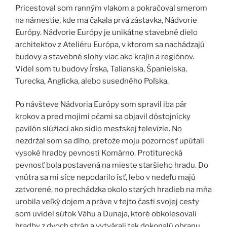
Pricestoval som ranným vlakom a pokračoval smerom
na námestie, kde ma čakala prvá zástavka, Nádvorie
Európy. Nádvorie Európy je unikátne stavebné dielo
architektov z Ateliéru Európa, v ktorom sa nachádzajú
budovy a stavebné slohy viac ako krajín a regiónov.
Videl som tu budovy Írska, Talianska, Španielska,
Turecka, Anglicka, alebo susedného Poľska.
Po návšteve Nádvoria Európy som spravil iba pár
krokov a pred mojimi očami sa objavil dôstojnícky
pavilón slúžiaci ako sídlo mestskej televízie. No
nezdržal som sa dlho, pretože moju pozornosť upútali
vysoké hradby pevnosti Komárno. Protiturecká
pevnosť bola postavená na mieste staršieho hradu. Do
vnútra sa mi síce nepodarilo ísť, lebo v nedeľu majú
zatvorené, no prechádzka okolo starých hradieb na mňa
urobila veľký dojem a práve v tejto časti svojej cesty
som uvidel sútok Váhu a Dunaja, ktoré obkolesovali
hradby z dvoch strán a vytvárali tak dokonalú obranu.