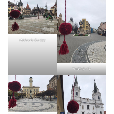
Nádvorie Európy
Trojičný stĺp