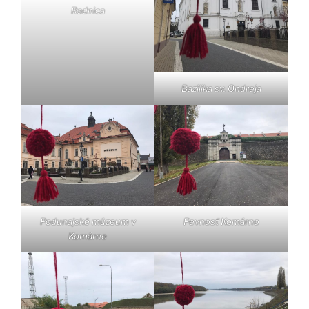
Radnica
Bazilika sv. Ondreja
Podunajské múzeum v
Pevnosť Komárno
Komárne