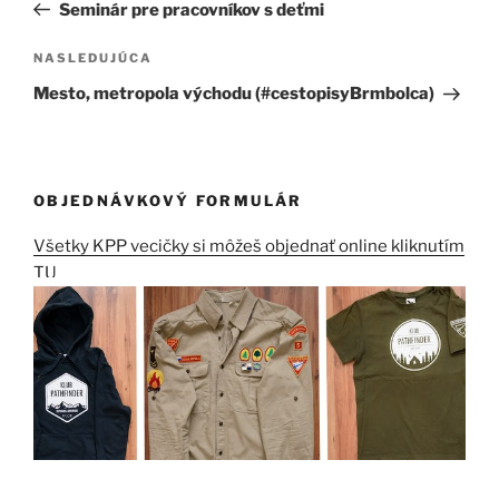
článok
Seminár pre pracovníkov s deťmi
článku
Ďalší
NASLEDUJÚCA
článok
Mesto, metropola východu (#cestopisyBrmbolca)
OBJEDNÁVKOVÝ FORMULÁR
Všetky KPP vecičky si môžeš objednať online kliknutím
TU