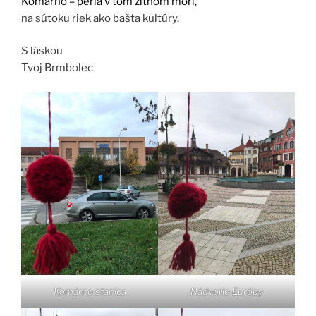
Komárno – perla v tom žitnom mori,
na sútoku riek ako bašta kultúry.
S láskou
Tvoj Brmbolec
Komárno stanica
Nádvorie Európy