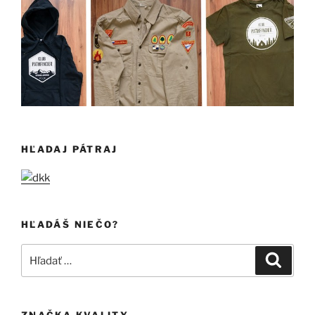
HĽADAJ PÁTRAJ
HĽADÁŠ NIEČO?
Hľadať:
Vyhľad