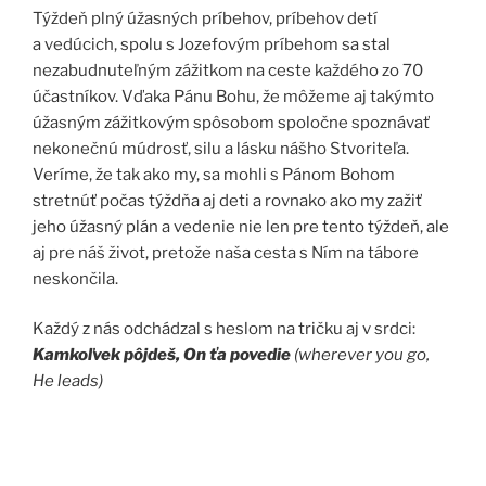
Týždeň plný úžasných príbehov, príbehov detí
a vedúcich, spolu s Jozefovým príbehom sa stal
nezabudnuteľným zážitkom na ceste každého zo 70
účastníkov. Vďaka Pánu Bohu, že môžeme aj takýmto
úžasným zážitkovým spôsobom spoločne spoznávať
nekonečnú múdrosť, silu a lásku nášho Stvoriteľa.
Veríme, že tak ako my, sa mohli s Pánom Bohom
stretnúť počas týždňa aj deti a rovnako ako my zažiť
jeho úžasný plán a vedenie nie len pre tento týždeň, ale
aj pre náš život, pretože naša cesta s Ním na tábore
neskončila.
Každý z nás odchádzal s heslom na tričku aj v srdci:
Kamkoľvek pôjdeš, On ťa povedie
(
wherever you go,
He leads)