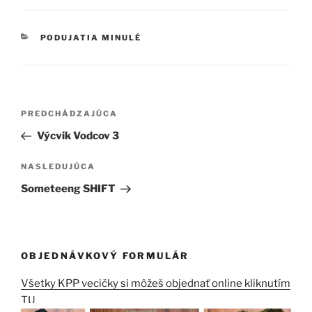
KATEGÓRIE
PODUJATIA MINULÉ
Navigácia
Predchádzajúci
PREDCHÁDZAJÚCA
v
článok
Výcvik Vodcov 3
článku
Ďalší
NASLEDUJÚCA
článok
Someteeng SHIFT
OBJEDNÁVKOVÝ FORMULÁR
Všetky KPP vecičky si môžeš objednať online kliknutím
TU