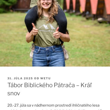
PUBLIKOVANÉ
31. JÚLA 2025
OD
WETU
Tábor Biblického Pátrača – Kráľ
snov
20.-27. júla sa v nádhernom prostredí ihličnatého lesa