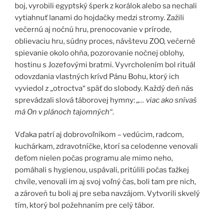
boj, vyrobili egyptský šperk z korálok alebo sa nechali
vytiahnuť lanami do hojdačky medzi stromy. Zažili
večernú aj nočnú hru, prenocovanie v prírode,
oblievaciu hru, súdny proces, návštevu ZOO, večerné
spievanie okolo ohňa, pozorovanie nočnej oblohy,
hostinu s Jozefovými bratmi. Vyvrcholením bol rituál
odovzdania vlastných krívd Pánu Bohu, ktorý ich
vyviedol z „otroctva“ späť do slobody. Každý deň nás
sprevádzali slová táborovej hymny:
„… viac ako snívaš
má On v plánoch tajomných“
.
Vďaka patrí aj dobrovoľníkom – vedúcim, radcom,
kuchárkam, zdravotníčke, ktorí sa celodenne venovali
deťom nielen počas programu ale mimo neho,
pomáhali s hygienou, uspávali, pritúlili počas ťažkej
chvíle, venovali im aj svoj voľný čas, boli tam pre nich,
a zároveň tu boli aj pre seba navzájom. Vytvorili skvelý
tím, ktorý bol požehnaním pre celý tábor.