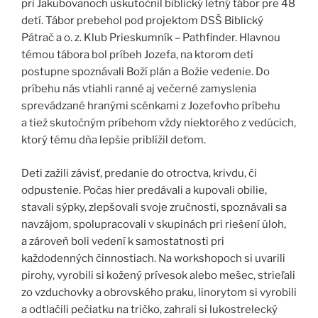
pri Jakubovanoch uskutočnil biblický letný tábor pre 48
detí. Tábor prebehol pod projektom DSŠ Biblický
Pátrač a o. z. Klub Prieskumník – Pathfinder. Hlavnou
témou tábora bol príbeh Jozefa, na ktorom deti
postupne spoznávali Boží plán a Božie vedenie. Do
príbehu nás vtiahli ranné aj večerné zamyslenia
sprevádzané hranými scénkami z Jozefovho príbehu
a tiež skutočným príbehom vždy niektorého z vedúcich,
ktorý tému dňa lepšie priblížil deťom.
Deti zažili závisť, predanie do otroctva, krivdu, či
odpustenie. Počas hier predávali a kupovali obilie,
stavali sýpky, zlepšovali svoje zručnosti, spoznávali sa
navzájom, spolupracovali v skupinách pri riešení úloh,
a zároveň boli vedení k samostatnosti pri
každodenných činnostiach. Na workshopoch si uvarili
pirohy, vyrobili si kožený prívesok alebo mešec, strieľali
zo vzduchovky a obrovského praku, linorytom si vyrobili
a odtlačili pečiatku na tričko, zahrali si lukostrelecký