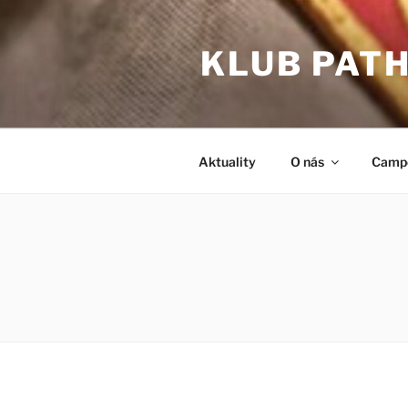
Prejsť
na
KLUB PAT
obsah
Aktuality
O nás
Camp