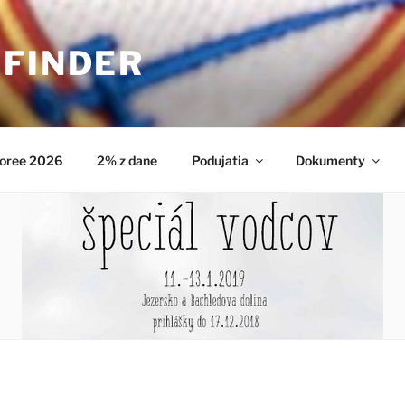
HFINDER
oree 2026
2% z dane
Podujatia
Dokumenty