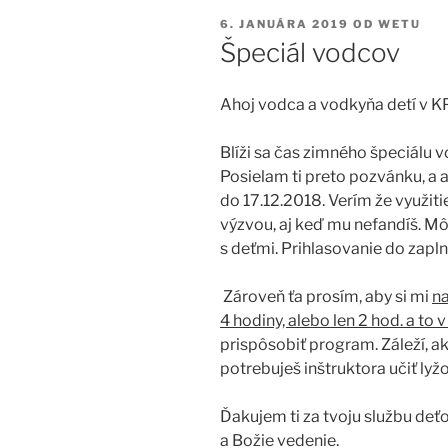
PUBLIKOVANÉ
6. JANUÁRA 2019
OD
WETU
Špeciál vodcov
Ahoj vodca a vodkyňa detí v K
Blíži sa čas zimného špeciálu 
Posielam ti preto pozvánku, a aj
do 17.12.2018. Verím že využiti
výzvou, aj keď mu nefandíš. Môž
s deťmi. Prihlasovanie do zapln
Zároveň ťa prosím, aby si mi
na
4 hodiny, alebo len 2 hod. a to 
prispôsobiť program. Záleží, ako
potrebuješ inštruktora učiť lyžo
Ďakujem ti za tvoju službu deť
a Božie vedenie.