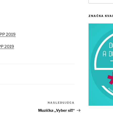
ZNAČKA KVA
KPP 2019
KPP 2019
NASLEDUJÚCA
Ďalší
článok
Muzička „Vyber si!!“