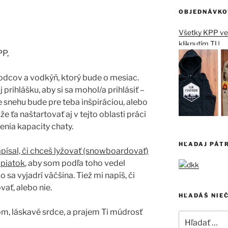
OBJEDNÁVKO
Všetky KPP vec
kliknutím TU
PP,
vodcov a vodkýň, ktorý bude o mesiac.
 prihlášku, aby si sa mohol/a prihlásiť –
e snehu bude pre teba inšpiráciou, alebo
e ťa naštartovať aj v tejto oblasti práci
enia kapacity chaty.
HĽADAJ PÁT
písal, či chceš lyžovať (snowboardovať)
v piatok
, aby som podľa toho vedel
 sa vyjadrí väčšina. Tiež mi napíš, či
vať, alebo nie.
HĽADÁŠ NIE
om, láskavé srdce, a prajem Ti múdrosť
Hľadať: