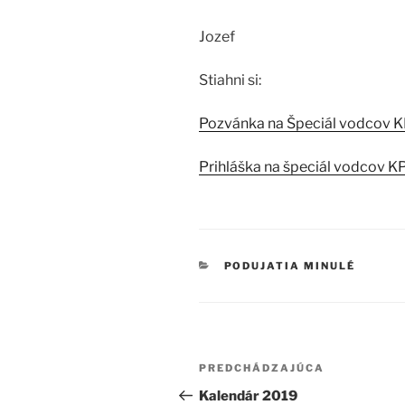
Jozef
Stiahni si:
Pozvánka na Špeciál vodcov 
Prihláška na špeciál vodcov 
KATEGÓRIE
PODUJATIA MINULÉ
Navigácia
Predchádzajúci
PREDCHÁDZAJÚCA
v
článok
Kalendár 2019