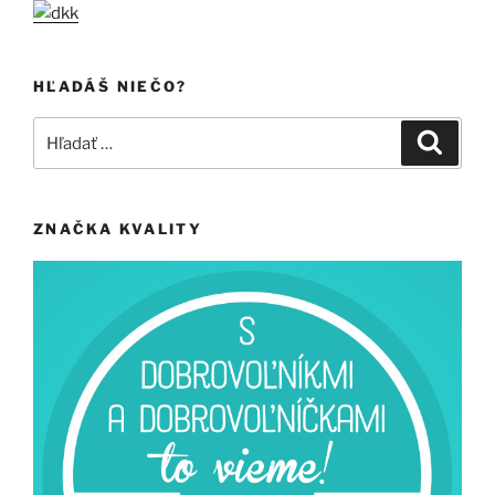
HĽADÁŠ NIEČO?
Hľadať:
Vyhľad
ZNAČKA KVALITY