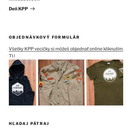
článok
Deň KPP
OBJEDNÁVKOVÝ FORMULÁR
Všetky KPP vecičky si môžeš objednať online kliknutím
TU
HĽADAJ PÁTRAJ