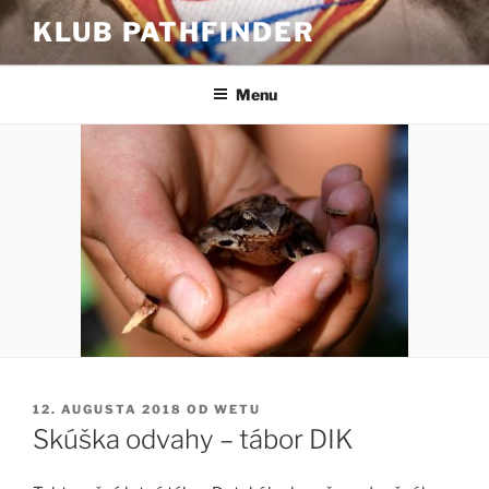
Prejsť
KLUB PATHFINDER
na
obsah
Menu
PUBLIKOVANÉ
12. AUGUSTA 2018
OD
WETU
Skúška odvahy – tábor DIK