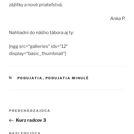
zážitky a nové priateľstvá.
Anka P.
Nahliadni do nášho tábora aj ty:
[ngg src=“galleries“ ids=“12″
display=“basic_thumbnail“]
KATEGÓRIE
PODUJATIA
,
PODUJATIA MINULÉ
Navigácia
Predchádzajúci
PREDCHÁDZAJÚCA
v
článok
Kurz radcov 3
článku
Ďalší
NASLEDUJÚCA