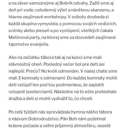
a na záver samozrejme aj Bobrík odvahy. Zažili sme aj
deň pri vode, celodenný výlet a návštevu skanzenu, a
hlavne zaujímavé workshopy. V sobotu doobeda si
každá skupina vymyslela, s pomocou svojich vedúcich,
scénky alebo pieseň a po vystúpení, všetkých čakala
Melónová party, na ktorej sme sa dozvedeli zaujímavé
tajomstvo evanjelia.
Ako na začiatku tábora tak aj na konci sme mali
slávnostný oheň. Posledný večer bol pre deti asi
najlepší. Prečo? No kvôli odmenám. V našej chate sme
mali 3 komnaty s odmenami. Do každej komnaty mohli
deti vstúpiť len pod tou podmienkou, že zaplatili
vstupné (sesterciami). Následne na to ešte prebiehala
dražba a deti si mohli vydražiť to, čo chceli.
Po celý týždeň nás sprevádzala hymna nášho tábora
s názvom Dobrodružstvo. Pán Boh nám požehnal
krásne počasie a veľmi príjemnú atmosféru, veselé