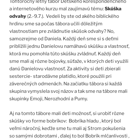
Tohtoročný letný tábor Detského korešpondenčného
a internetového kurzu mal zaujímavú tému:
Skúška
odvahy
(2.-9.7.). Vedeli by ste od akého biblického
hrdinu sme sa počas tábora učili dôležitým
vlastnostiam pre zvládnutie skúšok odvahy?
No,
samozrejme od Daniela. Každý deň sme si s deťmi
priblížili jednu Danielovu namáhavú skúšku a vlastnosť,
ktorá mu pomohla túto skúšku zvládnuť. Každý deň
sme mali aj rôzne bojovky, súťaže, v ktorých deti využili
danú Danielovu vlastnosť. Za aktivity si deti zbierali
sestercie- starodávne platidlo, ktoré použili pri
záverečných odmenách. Na začiatku tábora si každá
skupina vymyslela svoj názov a tak sme na tábore mali
skupinky Emoji, Nerozhodní a Pumy.
Aj na tomto tábore mali deti možnosť, si urobiť rôzne
skúšky vo forme bobríkov: Bobríka hladu , ktorý bol
veľmi náročný, keďže sme tu mali aj Strom pokušenia
so samými dobrotami , ďalej to bol Bobrík mlčanlivosti ,