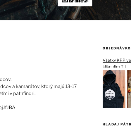
OBJEDNÁVKO
Všetky KPP vec
kliknutím TU
radcov.
adcov a kamarátov, ktorý majú 13-17
ťmi v pathfindri.
jJfJBA
HĽADAJ PÁT