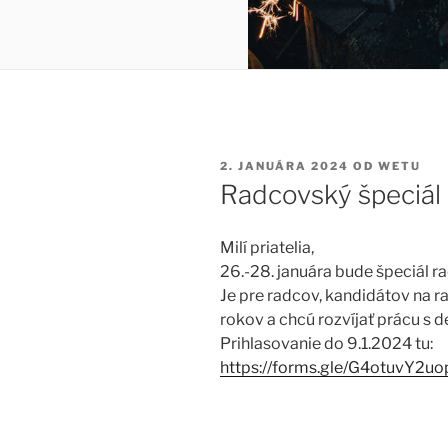
PUBLIKOVANÉ
2. JANUÁRA 2024
OD
WETU
Radcovský špeciál
Milí priatelia,
26.-28. januára bude špeciál 
Je pre radcov, kandidátov na r
rokov a chcú rozvíjať prácu s de
Prihlasovanie do 9.1.2024 tu:
https://forms.gle/
G4otuvY2uop