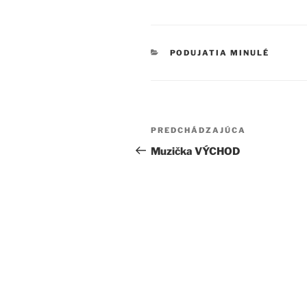
KATEGÓRIE
PODUJATIA MINULÉ
Navigácia
Predchádzajúci
PREDCHÁDZAJÚCA
v
článok
Muzička VÝCHOD
článku