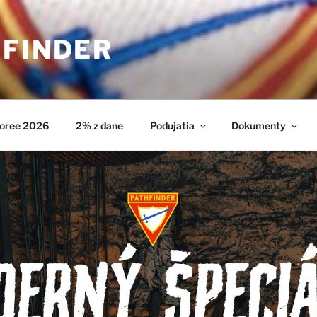
HFINDER
oree 2026
2% z dane
Podujatia
Dokumenty