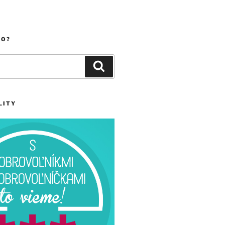
ČO?
Vyhľadávanie
LITY