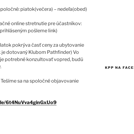
Spoločné: piatok(večera) – nedeľa(obed)
ačné online stretnutie pre účastníkov:
 (prihláseným pošleme link)
latok pokrýva časť ceny za ubytovanie
k je dotovaný Klubom Pathfinder) Vo
je potrebné konzultovať vopred, budú
.
KPP NA FAC
5 Tešíme sa na spoločné objavovanie
.gle/6t4NuVva4ginGxUo9