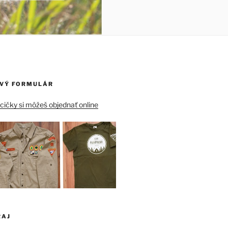
VÝ FORMULÁR
ičky si môžeš objednať online
RAJ