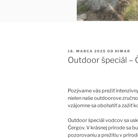
PUBLIKOVANÉ
18. MARCA 2025
OD
HIMAR
Outdoor špeciál –
Pozývame vás prežiť intenzívny 
nielen naše outdoorove zručnos
vzájomne sa obohatiť a zažiť k
Outdoor špeciál vodcov sa us
Čergov. V krásnej prírode sa 
pozorovaniu a prežitiu v príro