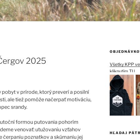
OBJEDNÁVKO
 Čergov 2025
Všetky KPP vec
kliknutím TU
pobyt v prírode, ktorý preverí a posilní
ti, ale tiež pomôže načerpať motiváciu,
opec srandy.
kutoční formou putovania pohorím
budeme venovať: utužovaniu vzťahov
HĽADAJ PÁT
de čerpaniu poznatkov a skúmaniu jej