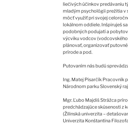
liečivých účinkov predávaniu t
mladým psychológii prežitia v
môcť využiť pri svojej celoroč
lokálnom oddiele. Inšpiruješ s
podobných podujatí a pobytov.
výcviku vodcov (vodcovského k
plánovať, organizovať putovné 
prírode a pod.
Putovaním nás budú sprevádza
Ing. Matej Pisarčík Pracovník
Národnom parku Slovenský raj.
Mgr. Ľubo Majdiš Strážca prír
predchádzajúce skúsenosti z 
(Žilinská univerzita – detašova
Univerzita Konštantína Filozofa