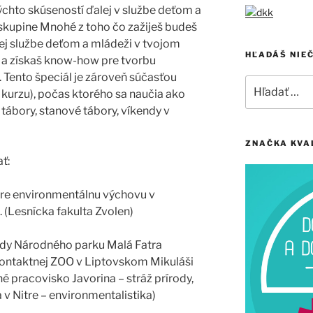
ýchto skúseností ďalej v službe deťom a
 skupine Mnohé z toho čo zažiješ budeš
nej službe deťom a mládeži v tvojom
HĽADÁŠ NIE
a a získaš know-how pre tvorbu
 Tento špeciál je zároveň súčasťou
Hľadať:
urzu), počas ktorého sa naučia ako
tábory, stanové tábory, víkendy v
ZNAČKA KVA
ť:
 pre environmentálnu výchovu v
 (Lesnícka fakulta Zvolen)
ody Národného parku Malá Fatra
kontaktnej ZOO v Liptovskom Mikuláši
né pracovisko Javorina – stráž prírody,
 v Nitre – environmentalistika)