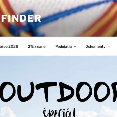
HFINDER
oree 2026
2% z dane
Podujatia
Dokumenty