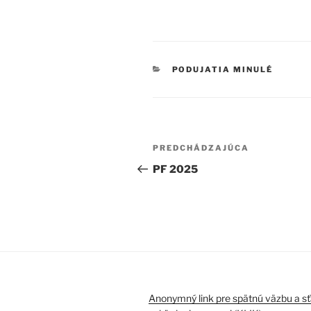
KATEGÓRIE
PODUJATIA MINULÉ
Navigácia
Predchádzajúci
PREDCHÁDZAJÚCA
v
článok
PF 2025
článku
Anonymný link pre spätnú väzbu a sť