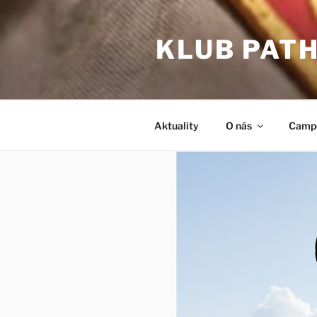
Prejsť
na
KLUB PAT
obsah
Aktuality
O nás
Camp