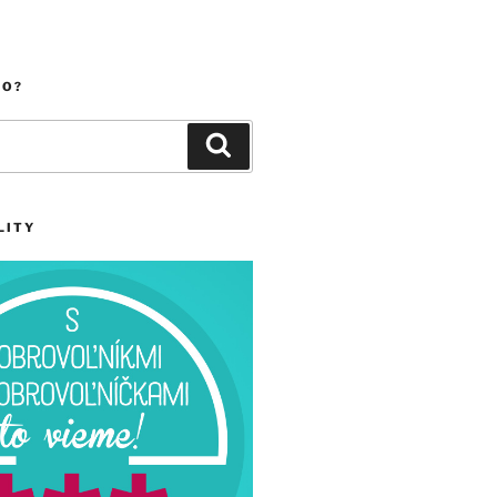
ČO?
Vyhľadávanie
LITY