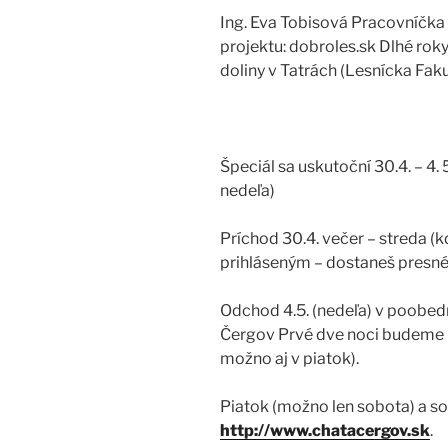
Ing. Eva Tobisová Pracovníčk
projektu: dobroles.sk Dlhé roky
doliny v Tatrách (Lesnícka Fak
Špeciál sa uskutoční 30.4. – 4. 
nedeľa)
Príchod 30.4. večer – streda (
prihláseným – dostaneš presné 
Odchod 4.5. (nedeľa) v poobed
Čergov Prvé dve noci budeme bi
možno aj v piatok).
Piatok (možno len sobota) a s
http://www.chatacergov.sk
.