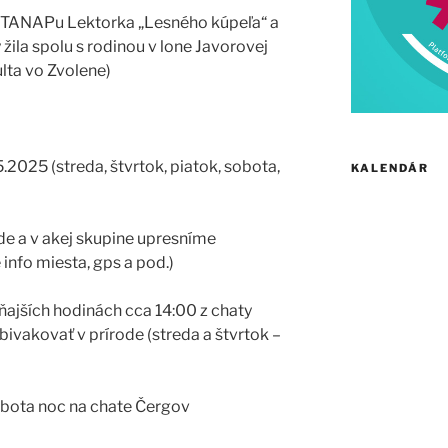
a TANAPu Lektorka „Lesného kúpeľa“ a
 žila spolu s rodinou v lone Javorovej
ulta vo Zvolene)
5.2025 (streda, štvrtok, piatok, sobota,
KALENDÁR
kde a v akej skupine upresníme
info miesta, gps a pod.)
ňajších hodinách cca 14:00 z chaty
vakovať v prírode (streda a štvrtok –
obota noc na chate Čergov