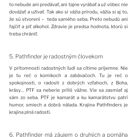
to nebude ani predávať, ani tajne vyrábať a už vôbec nie
dovážať a užívať. Tak ako si vážia prírodu, vážia si aj to,
že sú stvorení – teda samého seba. Preto nebudú ani
fajčiť a piť alkohol. Zdravie je predsa hodnota, ktorú si
treba chrániť.
5. Pathfinder je radostným človekom
V prítomnosti radostných ľudí sa cítime príjemne. Nie
je tu reč o komikoch a zabávačoch. Tu je reč o
spokojnosti, o radosti z dobrých vzťahoch, z Boha,
krásy… PTF sa neberie príliš vážne. Vie sa zasmiať aj
sám zo seba. PTF je kamarát a ku kamarátstvu patrí
humor, smiech a dobrá nálada. Krajina Pathfinders je
krajina plná radosti.
6. Pathfinder má záujem o druhých a pomáha