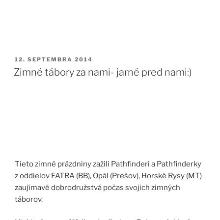
PUBLIKOVANÉ
12. SEPTEMBRA 2014
Zimné tábory za nami- jarné pred nami:)
Tieto zimné prázdniny zažili Pathfinderi a Pathfinderky
z oddielov FATRA (BB), Opál (Prešov), Horské Rysy (MT)
zaujímavé dobrodružstvá počas svojich zimných
táborov.