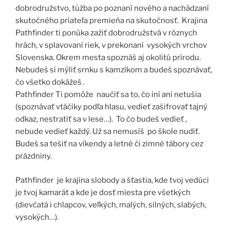
dobrodružstvo, túžba po poznaní nového a nachádzaní
skutočného priateľa premieňa na skutočnosť. Krajina
Pathfinder ti ponúka zažiť dobrodružstvá v rôznych
hrách, v splavovaní riek, v prekonaní vysokých vrchov
Slovenska. Okrem mesta spoznáš aj okolitú prírodu.
Nebudeš si mýliť srnku s kamzíkom a budeš spoznávať,
čo všetko dokážeš .
Pathfinder Ti pomôže naučiť sa to, čo iní ani netušia
(spoznávať vtáčiky podľa hlasu, vedieť zašifrovať tajný
odkaz, nestratiť sa v lese…). To čo budeš vedieť ,
nebude vedieť každý. Už sa nemusíš po škole nudiť.
Budeš sa tešiť na víkendy a letné či zimné tábory cez
prázdniny.
Pathfinder je krajina slobody a šťastia, kde tvoj vedúci
je tvoj kamarát a kde je dosť miesta pre všetkých
(dievčatá i chlapcov, veľkých, malých, silných, slabých,
vysokých…).