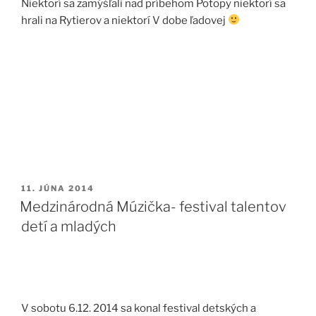
Niektorí sa zamýšľali nad príbehom Potopy niektorí sa
hrali na Rytierov a niektorí V dobe ľadovej
PUBLIKOVANÉ
11. JÚNA 2014
Medzinárodná Múzička- festival talentov
detí a mladých
V sobotu 6.12. 2014 sa konal festival detských a