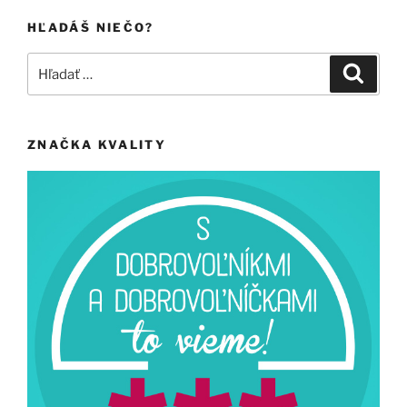
HĽADÁŠ NIEČO?
Hľadať:
Vyhľad
ZNAČKA KVALITY