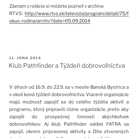
Záznam z relácie si môžete pozrieť v archíve
RTVS:
http://www.rtvs.sk/televizia/program/detail/75/f
okus-rodina/archiv?date=05.09.2014
PUBLIKOVANÉ
11. JÚNA 2014
Klub Pathfinder a Týždeň dobrovoľníctva
V dňoch od 16.9. do 22.9. sa v meste Banská Bystrica a
v okolí koná týždeň dobrovoľníctva. Viaceré organizácie
majú možnosť zapojiť sa do celého týždňa aktivít a
programu, ktorý pripravili rôzne organizácie, preto aby
zapojili do prospešnej činnosti akýchkoľvek
dobrovoľníkov. Aj klub Pathfinder oddiel FATRA sa
zapojil, okrem pripravenej aktivity a Dňa otvorených