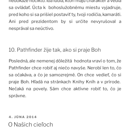
nedokáže hocikto. Iba ľudia, ktorí majú charakter a vedia
sa ovládať. Úcta k bohoslužobnému miestu vyjadruje,
pred koho si sa prišiel postaviť ty, tvoji rodičia, kamaráti.
Ani pred prezidentom by si určite nevyrušoval a
nesprával sa neúctivo.
10. Pathfinder žije tak, ako si praje Boh
Posledná, ale nemenej dôležitá hodnota vraví o tom, že
Pathfinder chce robiť aj niečo navyše. Nerobí len to, čo
sa očakáva, a čo je samozrejmé. On chce vedieť, čo si
praje Boh. Hľadá na stránkach Knihy Kníh a v prírode.
Nečaká na povely. Sám chce aktívne robiť to, čo je
správne.
PUBLIKOVANÉ
4. JÚNA 2014
O Našich cieľoch