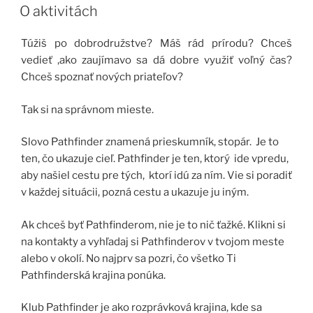
originál“
O aktivitách
Túžiš po dobrodružstve? Máš rád prírodu? Chceš
vedieť ,ako zaujímavo sa dá dobre využiť voľný čas?
Chceš spoznať nových priateľov?
Tak si na správnom mieste.
Slovo Pathfinder znamená prieskumník, stopár. Je to
ten, čo ukazuje cieľ. Pathfinder je ten, ktorý ide vpredu,
aby našiel cestu pre tých, ktorí idú za ním. Vie si poradiť
v každej situácii, pozná cestu a ukazuje ju iným.
Ak chceš byť Pathfinderom, nie je to nič ťažké. Klikni si
na kontakty a vyhľadaj si Pathfinderov v tvojom meste
alebo v okolí. No najprv sa pozri, čo všetko Ti
Pathfinderská krajina ponúka.
Klub Pathfinder je ako rozprávková krajina, kde sa