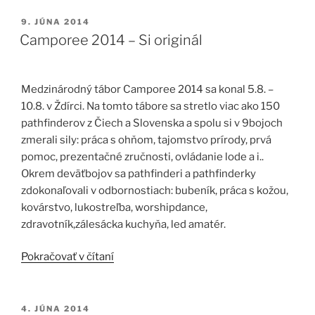
a
Týždeň
PUBLIKOVANÉ
9. JÚNA 2014
dobrovoľníctva“
Camporee 2014 – Si originál
Medzinárodný tábor Camporee 2014 sa konal 5.8. –
10.8. v Ždírci. Na tomto tábore sa stretlo viac ako 150
pathfinderov z Čiech a Slovenska a spolu si v 9bojoch
zmerali sily: práca s ohňom, tajomstvo prírody, prvá
pomoc, prezentačné zručnosti, ovládanie lode a i..
Okrem deväťbojov sa pathfinderi a pathfinderky
zdokonaľovali v odbornostiach: bubeník, práca s kožou,
kovárstvo, lukostreľba, worshipdance,
zdravotník,zálesácka kuchyňa, led amatér.
„Camporee
Pokračovať v čítaní
2014
–
Si
PUBLIKOVANÉ
4. JÚNA 2014