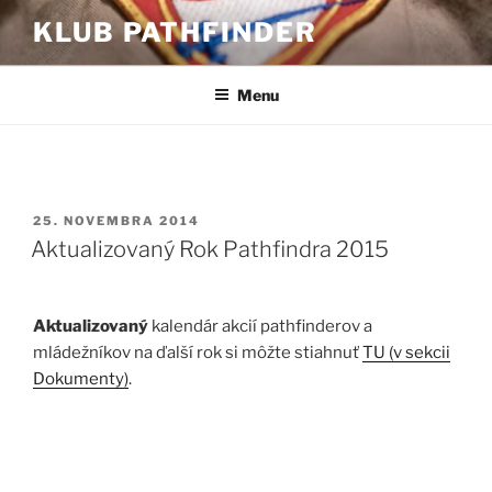
Prejsť
KLUB PATHFINDER
na
obsah
Menu
PUBLIKOVANÉ
25. NOVEMBRA 2014
Aktualizovaný Rok Pathfindra 2015
Aktualizovaný
kalendár akcií pathfinderov a
mládežníkov na ďalší rok si môžte stiahnuť
TU (v sekcii
Dokumenty)
.