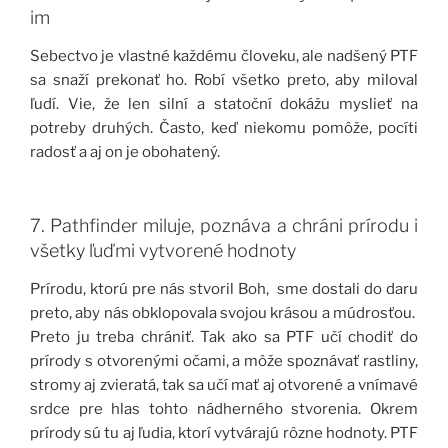
im
Sebectvo je vlastné každému človeku, ale nadšený PTF
sa snaží prekonať ho. Robí všetko preto, aby miloval
ľudí. Vie, že len silní a statoční dokážu myslieť na
potreby druhých. Často, keď niekomu pomôže, pocíti
radosť a aj on je obohatený.
7. Pathfinder miluje, poznáva a chráni prírodu i
všetky ľuďmi vytvorené hodnoty
Prírodu, ktorú pre nás stvoril Boh, sme dostali do daru
preto, aby nás obklopovala svojou krásou a múdrosťou.
Preto ju treba chrániť. Tak ako sa PTF učí chodiť do
prírody s otvorenými očami, a môže spoznávať rastliny,
stromy aj zvieratá, tak sa učí mať aj otvorené a vnímavé
srdce pre hlas tohto nádherného stvorenia. Okrem
prírody sú tu aj ľudia, ktorí vytvárajú rôzne hodnoty. PTF