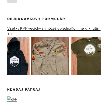
stránka
príspevkov
OBJEDNÁVKOVÝ FORMULÁR
Všetky KPP vecičky si môžeš objednať online kliknutím
TU
HĽADAJ PÁTRAJ