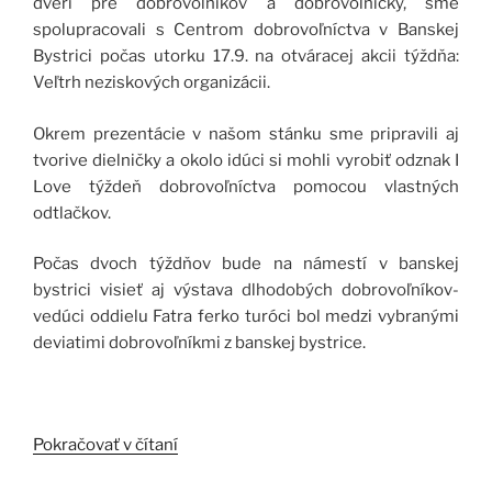
dverí pre dobrovoľníkov a dobrovoľníčky, sme
spolupracovali s Centrom dobrovoľníctva v Banskej
Bystrici počas utorku 17.9. na otváracej akcii týždňa:
Veľtrh neziskových organizácii.
Okrem prezentácie v našom stánku sme pripravili aj
tvorive dielničky a okolo idúci si mohli vyrobiť odznak I
Love týždeň dobrovoľníctva pomocou vlastných
odtlačkov.
Počas dvoch týždňov bude na námestí v banskej
bystrici visieť aj výstava dlhodobých dobrovoľníkov-
vedúci oddielu Fatra ferko turóci bol medzi vybranými
deviatimi dobrovoľníkmi z banskej bystrice.
„Klub
Pokračovať v čítaní
Pathfinder