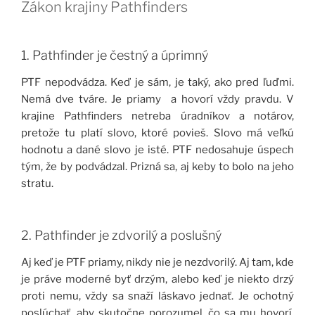
Zákon krajiny Pathfinders
1. Pathfinder je čestný a úprimný
PTF nepodvádza. Keď je sám, je taký, ako pred ľuďmi.
Nemá dve tváre. Je priamy a hovorí vždy pravdu. V
krajine Pathfinders netreba úradníkov a notárov,
pretože tu platí slovo, ktoré povieš. Slovo má veľkú
hodnotu a dané slovo je isté. PTF nedosahuje úspech
tým, že by podvádzal. Prizná sa, aj keby to bolo na jeho
stratu.
2. Pathfinder je zdvorilý a poslušný
Aj keď je PTF priamy, nikdy nie je nezdvorilý. Aj tam, kde
je práve moderné byť drzým, alebo keď je niekto drzý
proti nemu, vždy sa snaží láskavo jednať. Je ochotný
poslúchať, aby skutočne porozumel, čo sa mu hovorí.