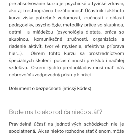
pre absolvovanie kurzu je psychické a fyzické zdravie,
ako aj trestnoprávna bezúhonnosť. Účastník takéhoto
kurzu získa potrebné vedomosti, zručnosti z oblasti
pedagogiky, psychológie, metodiky práce so skupinou,
deťmi a mládežou (psychológia dieťaťa, práca so
skupinou, komunikačné zručnosti, organizácia a
riadenie aktivít, tvorivé myslenie, efektívna príprava
hier…). Okrem tohto kurzu sa prostredníctvom
špeciálnych školení počas činnosti pre klub i naďalej
vzdeláva. Okrem týchto predpokladov musí mať náš
dobrovoľník zodpovedný prístup k práci.
Dokument o bezpečnosti (etický kódex)
Bude ma to ako rodiča niečo stáť?
Pravidelná účasť na jednotlivých schôdzkach nie je
spoplatnená. Ak sa niekto rozhodne stať členom, môže