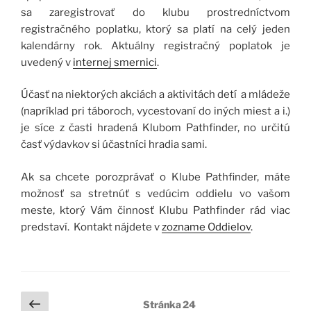
sa zaregistrovať do klubu prostredníctvom
registračného poplatku, ktorý sa platí na celý jeden
kalendárny rok. Aktuálny registračný poplatok je
uvedený v
internej smernici
.
Účasť na niektorých akciách a aktivitách detí a mládeže
(napríklad pri táboroch, vycestovaní do iných miest a i.)
je síce z časti hradená Klubom Pathfinder, no určitú
časť výdavkov si účastníci hradia sami.
Ak sa chcete porozprávať o Klube Pathfinder, máte
možnosť sa stretnúť s vedúcim oddielu vo vašom
meste, ktorý Vám činnosť Klubu Pathfinder rád viac
predstaví. Kontakt nájdete v
zozname Oddielov
.
Stránkovanie
Predchádzajúca
Stránka
24