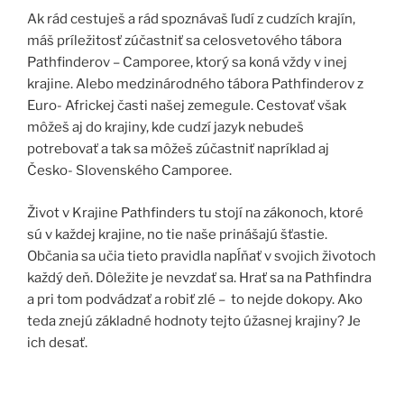
Ak rád cestuješ a rád spoznávaš ľudí z cudzích krajín,
máš príležitosť zúčastniť sa celosvetového tábora
Pathfinderov – Camporee, ktorý sa koná vždy v inej
krajine. Alebo medzinárodného tábora Pathfinderov z
Euro- Africkej časti našej zemegule. Cestovať však
môžeš aj do krajiny, kde cudzí jazyk nebudeš
potrebovať a tak sa môžeš zúčastniť napríklad aj
Česko- Slovenského Camporee.
Život v Krajine Pathfinders tu stojí na zákonoch, ktoré
sú v každej krajine, no tie naše prinášajú šťastie.
Občania sa učia tieto pravidla napĺňať v svojich životoch
každý deň. Dôležite je nevzdať sa. Hrať sa na Pathfindra
a pri tom podvádzať a robiť zlé – to nejde dokopy. Ako
teda znejú základné hodnoty tejto úžasnej krajiny? Je
ich desať.