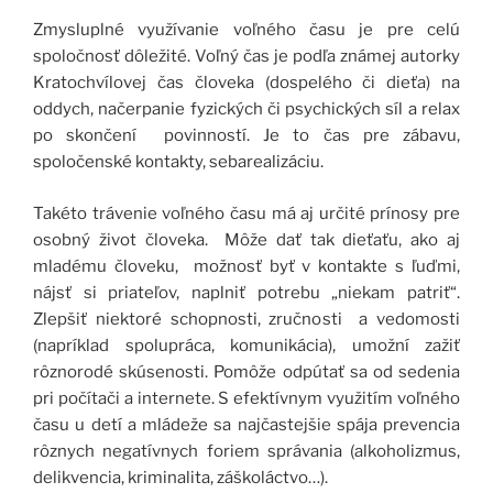
Zmysluplné využívanie voľného času je pre celú
spoločnosť dôležité. Voľný čas je podľa známej autorky
Kratochvílovej čas človeka (dospelého či dieťa) na
oddych, načerpanie fyzických či psychických síl a relax
po skončení povinností. Je to čas pre zábavu,
spoločenské kontakty, sebarealizáciu.
Takéto trávenie voľného času má aj určité prínosy pre
osobný život človeka. Môže dať tak dieťaťu, ako aj
mladému človeku, možnosť byť v kontakte s ľuďmi,
nájsť si priateľov, naplniť potrebu „niekam patriť“.
Zlepšiť niektoré schopnosti, zručnosti a vedomosti
(napríklad spolupráca, komunikácia), umožní zažiť
rôznorodé skúsenosti. Pomôže odpútať sa od sedenia
pri počítači a internete. S efektívnym využitím voľného
času u detí a mládeže sa najčastejšie spája prevencia
rôznych negatívnych foriem správania (alkoholizmus,
delikvencia, kriminalita, záškoláctvo…).