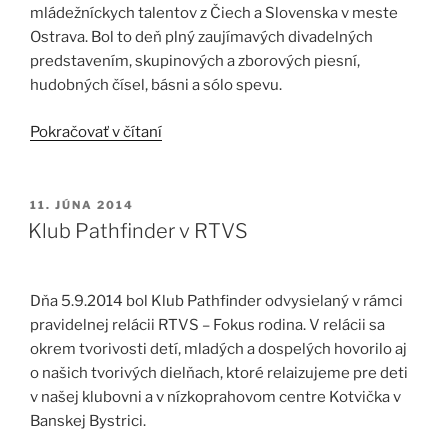
mládežníckych talentov z Čiech a Slovenska v meste
Ostrava. Bol to deň plný zaujímavých divadelných
predstavením, skupinových a zborových piesní,
hudobných čísel, básni a sólo spevu.
„Medzinárodná
Pokračovať v čítaní
Múzička-
festival
talentov
PUBLIKOVANÉ
11. JÚNA 2014
detí
Klub Pathfinder v RTVS
a
mladých“
Dňa 5.9.2014 bol Klub Pathfinder odvysielaný v rámci
pravidelnej relácii RTVS – Fokus rodina. V relácii sa
okrem tvorivosti detí, mladých a dospelých hovorilo aj
o našich tvorivých dielňach, ktoré relaizujeme pre deti
v našej klubovni a v nízkoprahovom centre Kotvička v
Banskej Bystrici.