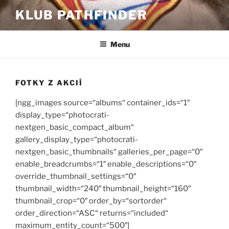
Prejsť
KLUB PATHFINDER
na
obsah
Menu
FOTKY Z AKCIÍ
[ngg_images source=“albums“ container_ids=“1″
display_type=“photocrati-
nextgen_basic_compact_album“
gallery_display_type=“photocrati-
nextgen_basic_thumbnails“ galleries_per_page=“0″
enable_breadcrumbs=“1″ enable_descriptions=“0″
override_thumbnail_settings=“0″
thumbnail_width=“240″ thumbnail_height=“160″
thumbnail_crop=“0″ order_by=“sortorder“
order_direction=“ASC“ returns=“included“
maximum_entity_count=“500″]